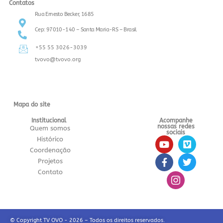
Contatos
Rua Ernesto Becker, 1685
Cep: 97010-140 – Santa Maria-RS – Brasil
+55 55 3026-3039
tvovo@tvovo.org
Mapa do site
Institucional
Acompanhe
nossas redes
Quem somos
sociais
Histórico
Coordenação
Projetos
Contato
© Copyright TV OVO - 2026 – Todos os direitos reservados.