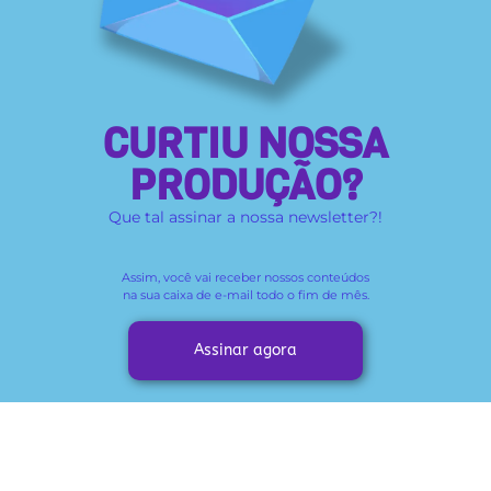
CURTIU NOSSA
PRODUÇÃO?
Que tal assinar a nossa newsletter?!
Assim, você vai receber
nossos conteúdos
na sua caixa de e-mail todo o fim de mês.
Assinar agora