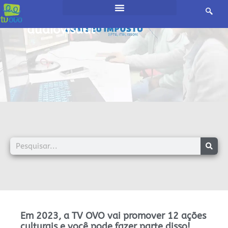
início /
audiovisual
Em 2023, a TV OVO vai promover 12 ações
culturais e você pode fazer parte disso!