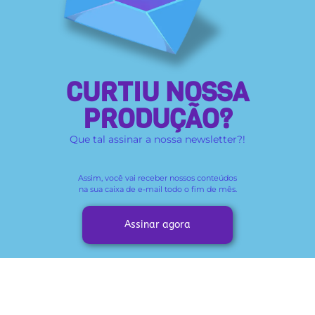
CURTIU NOSSA
PRODUÇÃO?
Que tal assinar a nossa newsletter?!
Assim, você vai receber
nossos conteúdos
na sua caixa de e-mail todo o fim de mês.
Assinar agora