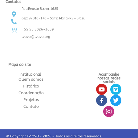
Contatos
Rua Ernesto Becker, 1685
Cep: 97010-140 – Santa Maria-RS – Brasil
+55 55 3026-3039
tvovo@tvovo.org
Mapa do site
Institucional
Acompanhe
nossas redes
Quem somos
sociais
Histórico
Coordenação
Projetos
Contato
© Copyright TV OVO - 2026 – Todos os direitos reservados.