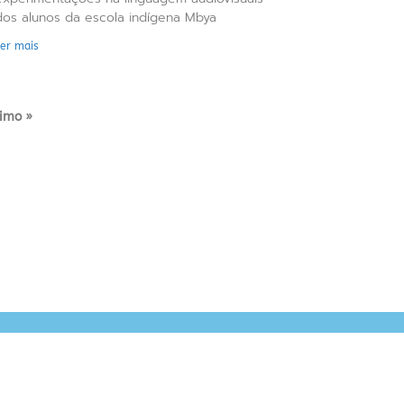
dos alunos da escola indígena Mbya
Ler mais
imo »
sim, você vai receber
nossos conteúdos
a sua caixa de e-mail todo o fim de mês.