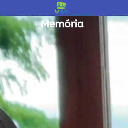
início /
Memória