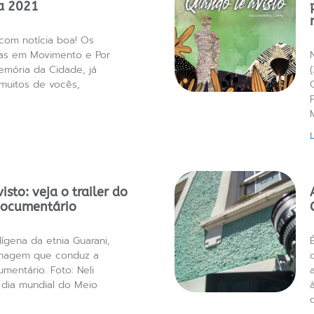
a 2021
com notícia boa! Os
ivas em Movimento e Por
mória da Cidade, já
muitos de vocês,
sto: veja o trailer do
documentário
dígena da etnia Guarani,
onagem que conduz a
umentário. Foto: Neli
 dia mundial do Meio