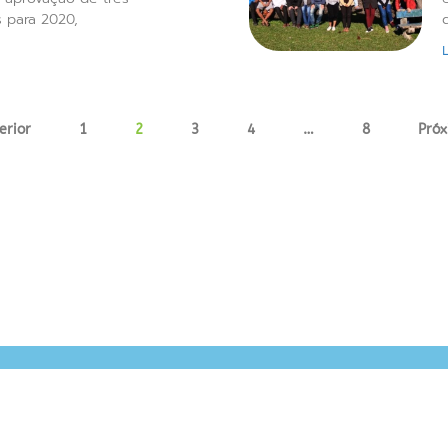
s para 2020,
erior
1
2
3
4
…
8
Próx
CURTIU NOSSA
As
n
PRODUÇÃO?