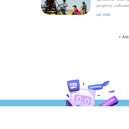
projetos culturai
Ler mais
« Ant