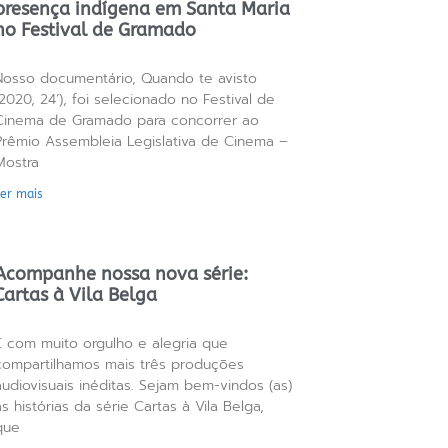
presença indígena em Santa Maria
no Festival de Gramado
Nosso documentário, Quando te avisto
(2020, 24’), foi selecionado no Festival de
Cinema de Gramado para concorrer ao
Prêmio Assembleia Legislativa de Cinema –
Mostra
Ler mais
Acompanhe nossa nova série:
Cartas à Vila Belga
É com muito orgulho e alegria que
compartilhamos mais três produções
audiovisuais inéditas. Sejam bem-vindos (as)
às histórias da série Cartas à Vila Belga,
que