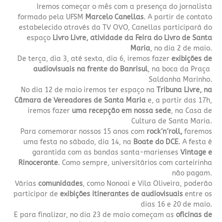
Iremos começar o mês com a presença do jornalista
formado pela UFSM
Marcelo Canellas
. A partir de contato
estabelecido através da TV OVO, Canellas participará do
espaço
Livro Livre, atividade da Feira do Livro de Santa
Maria
, no dia 2 de maio.
De terça, dia 3, até sexta, dia 6, iremos fazer
exibições de
audiovisuais na frente do Banrisul
, na boca da Praça
Saldanha Marinho.
No dia 12 de maio iremos ter espaço na
Tribuna Livre, na
Câmara de Vereadores de Santa Maria
e, a partir das 17h,
iremos fazer
uma recepção em nossa sede
, na Casa de
Cultura de Santa Maria.
Para comemorar nossos 15 anos com
rock´n´roll,
faremos
uma festa no sábado, dia 14, na
Boate do DCE
. A festa é
garantida com as bandas santa-marienses
Vintage e
Rinoceronte
. Como sempre, universitários com carteirinha
não pagam.
Várias
comunidades
, como Nonoai e Vila Oliveira, poderão
participar de
exibições itinerantes de audiovisuais
entre os
dias 16 e 20 de maio.
E para finalizar, no dia 23 de maio começam as
oficinas de