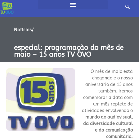
Notícias/
especial: programação do mês de
maio – 15 anos TV OVO
O mês de maio está
chegando e o nosso
aniversário de 15 anos
também. Iremos
comemorar a data com
um mês repleto de
atividades envolvendo o
mundo do audiovisual,
da diversidade cultural
e da comunicação
comunitária
.