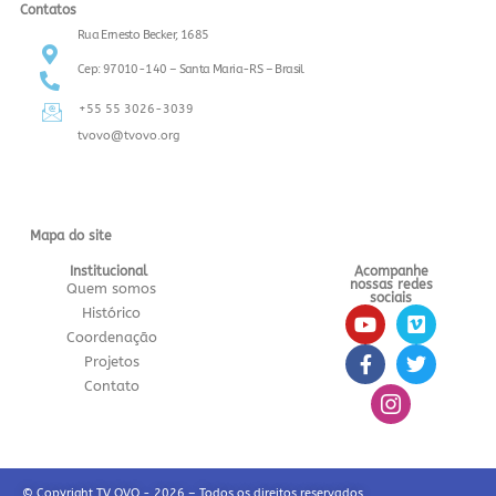
Contatos
Rua Ernesto Becker, 1685
Cep: 97010-140 – Santa Maria-RS – Brasil
+55 55 3026-3039
tvovo@tvovo.org
Mapa do site
Institucional
Acompanhe
nossas redes
Quem somos
sociais
Histórico
Coordenação
Projetos
Contato
© Copyright TV OVO - 2026 – Todos os direitos reservados.