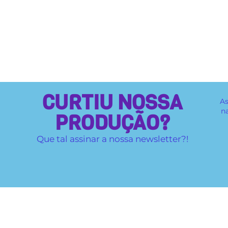
CURTIU NOSSA
As
n
PRODUÇÃO?
Que tal assinar a nossa newsletter?!