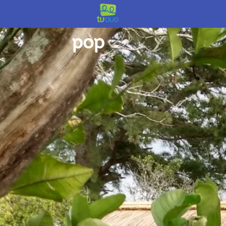
início /
pop