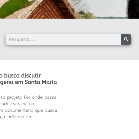
 busca discutir
ígena em Santa Maria
sso projeto Por onde passa
dade trabalha na
um documentário que busca
nça indígena em