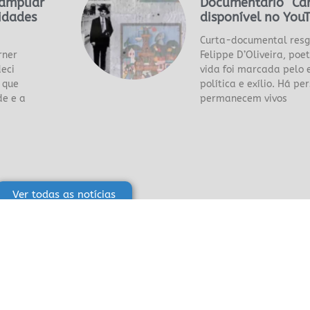
ampliar
Documentário “Car
vidades
disponível no You
Curta-documental resga
rner
Felippe D’Oliveira, po
eci
vida foi marcada pelo e
 que
política e exílio. Há p
de e a
permanecem vivos
Ver todas as notícias