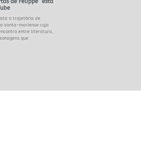
tas de Felippe” está
Tube
ta a trajetória de
eta santa-mariense cuja
ncontro entre literatura,
ersonagens que