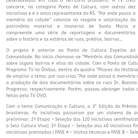
desenvolvidas em todo o território brasileiro. A TV OVO
concorre, na categoria Ponto de Cultura, com outras dez
iniciativas e é o único representante do RS. “Por onde passa a
memória da cidade” consiste no resgate e valorização do
patrimônio material e imaterial de Santa Maria e
compreende uma série de reportagens e documentários
sobre a história e as estórias de ruas, prédios, bairros…
O projeto é anterior ao Ponto de Cultura Espelho da
Comunidade. No início chamava-se “Memória das Comunidade
sobre alguns bairros e vilas da cidade. Com o Ponto de Cultu
Programa TV no Ônibus, dentro do quadro “Pilares da História
de ampliar o tema, por isso criou “Por onde passa a memória d
a produção de dois documentários sobre as ruas Dr. Bozano
Progresso, respectivamente. Porém, passou abranger todas a
feitas pela TV OVO.
Com o tema Comunicação e Cultura, a 3° Edição do Prêmio r
brasileiros. As inciativas passaram por um sistema de av
preliminar; 2ª Etapa – Seleção das 120 iniciativas semifinalis
o Selo Cultura Viva); 3ª Etapa – Seleção das 40 iniciativas f
iniciativas premiadas ( FASE A – Visitas técnicas e FASE B – Se