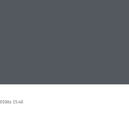
2010
às
15:40