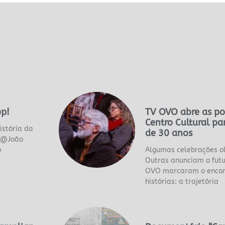
op!
TV OVO abre as po
Centro Cultural par
istória da
de 30 anos
p @João
o
Algumas celebrações o
Outras anunciam o futu
OVO marcaram o encont
histórias: a trajetória