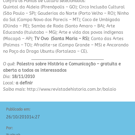
Confira os Pontos de Cultura selecionados:
Quintal da Aldeia (Pirenópolis – GO); Circo Inclusão Cultural
(São Paulo – SP); Gauderios do Norte (Porto Velho – RO); Ninho
do Sol (Campo Novo dos Parecis – MT); Coco de Umbigada
(Olinda – PE); Samba de Roda (Santo Amaro – BA); Arte
Educando (Ituiutaba – MG); Arte e vida dos povos indígenas
(Macapá – AP);
TV Ovo (Santa Maria – RS)
; Canto das Artes
(Palmas – TO); Afrodite-se (Campo Grande – MS) e Ancorando
no Poço da Draga Ubuntu (Fortaleza – CE).
______________________________
O quê
:
Palestra sobre História e Comunicação – gratuita e
aberta a todos os interessados
Dia
:
18/11/2010
Local:
a definir
Saiba mais
:
http://www.revistadehistoria.com.br/balaio
Publicado em:
26/10/2010
14:27
Por: