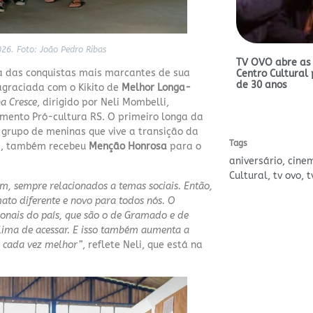
026.
Foto: João Pedro Ribas
TV OVO abre as
 das conquistas mais marcantes de sua
Centro Cultural 
de 30 anos
agraciada com o Kikito de
Melhor Longa-
a Cresce
, dirigido por Neli Mombelli,
amento Pró-cultura RS. O primeiro longa da
grupo de meninas que vive a transição da
Tags
ia, também recebeu
Menção Honrosa
para o
aniversário
,
cine
Cultural
,
tv ovo
,
t
, sempre relacionados a temas sociais. Então,
to diferente e novo para todos nós. O
cionais do país, que são o de Gramado e de
icílima de acessar. E isso também aumenta a
e cada vez melhor”
, reflete Neli, que está na