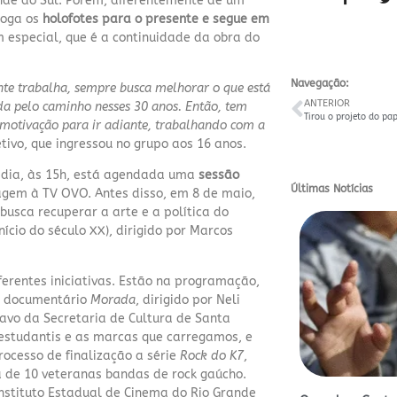
nde do Sul. Porém, diferentemente de um
joga os
holofotes para o presente e segue em
especial, que é a continuidade da obra do
Navegação:
nte trabalha, sempre busca melhorar o que está
ANTERIOR
da pelo caminho nesses 30 anos. Então, tem
 motivação para ir adiante, trabalhando com a
ivo, que ingressou no grupo aos 16 anos.
 dia, às 15h, está agendada uma
sessão
Últimas Notícias
em à TV OVO. Antes disso, em 8 de maio,
busca recuperar a arte e a política do
ício do século XX), dirigido por Marcos
ferentes iniciativas. Estão na programação,
o documentário
Morada
, dirigido por Neli
avo da Secretaria de Cultura de Santa
s estudantis e as marcas que carregamos, e
cesso de finalização a série
Rock do K7
,
ia de 10 veteranas bandas de rock gaúcho.
Instituto Estadual de Cinema do Rio Grande