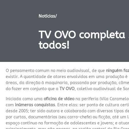
Notícias/
TV OVO completa 
todos!
O pensamento comum no meio audiovisual, de que
ninguém faz
existir. A quantidade de atores envolvidos em uma produção é 
áreas, da direção à maquinaria, passando por produção, câmera
do fazer em conjunto que a
TV OVO
, coletivo audiovisual de S
Iniciada como uma
oficina de vídeo
na periferia (Vila Caramelo
com
inúmeras conquistas
. Entre elas: ser ponto de cultura cert
desde 2005; ter sido autora e colaborado com diversos tipos 
por curtas, documentários (seu carro-chefe) ou ficção, até u
espaço contínuo na formação de adolescentes e jovens; e atua