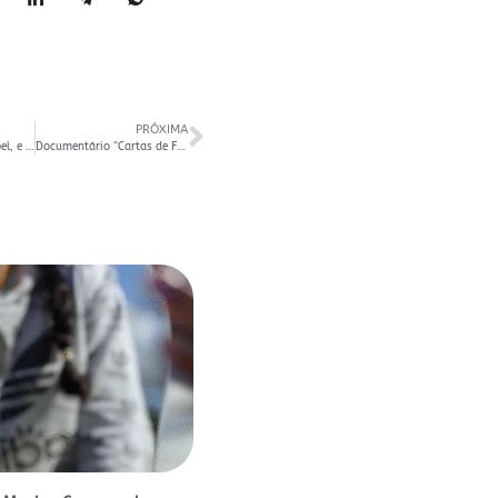
PRÓXIMA
Tirou o projeto do papel, e agora? TV OVO reúne fazedores culturais para falar sobre gestão e prestação de contas
Documentário “Cartas de Felippe” está disponível no YouTube