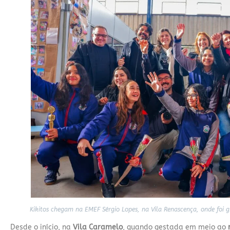
Kikitos chegam na EMEF Sérgio Lopes, na Vila Renascença, onde foi g
Desde o início, na
Vila Caramelo
, quando gestada em meio ao