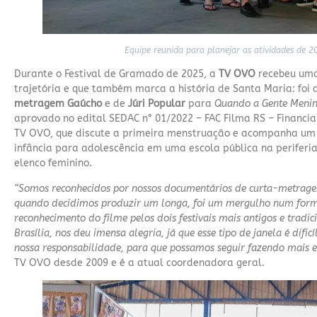
Equipe reunida para planejar as atividades de 2
Durante o Festival de Gramado de 2025, a
TV OVO
recebeu uma
trajetória e que também marca a história de Santa Maria: foi 
metragem Gaúcho
e de
Júri Popular
para
Quando a Gente Menin
aprovado no edital SEDAC n° 01/2022 – FAC Filma RS – Financi
TV OVO, que discute a primeira menstruação e acompanha um 
infância para adolescência em uma escola pública na perifer
elenco feminino.
“Somos reconhecidos por nossos documentários de curta-metragem
quando decidimos produzir um longa, foi um mergulho num forma
reconhecimento do filme pelos dois festivais mais antigos e tradi
Brasília, nos deu imensa alegria, já que esse tipo de janela é dif
nossa responsabilidade, para que possamos seguir fazendo mais 
TV OVO desde 2009 e é a atual coordenadora geral.