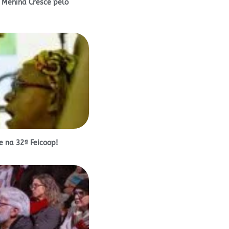
 Menina Cresce pelo
 na 32ª Feicoop!