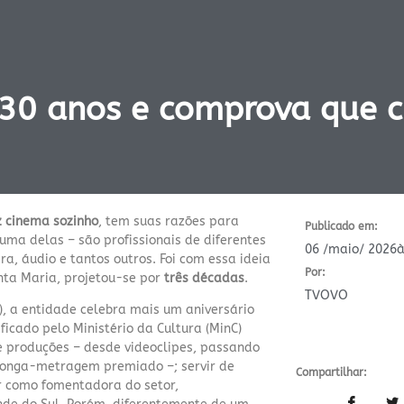
30 anos e comprova que c
 cinema sozinho
, tem suas razões para
Publicado em:
uma delas – são profissionais de diferentes
06 /maio/ 2026
à
, áudio e tantos outros. Foi com essa ideia
Por:
anta Maria, projetou-se por
três décadas
.
TVOVO
), a entidade celebra mais um aniversário
ificado pelo Ministério da Cultura (MinC)
de produções – desde videoclipes, passando
m longa-metragem premiado –; servir de
Compartilhar:
r como fomentadora do setor,