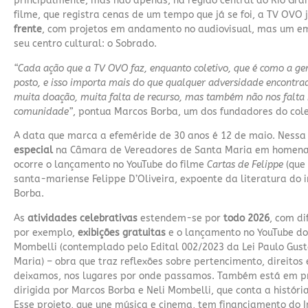
principalmente, mas não apenas, na região central do Rio Gra
filme, que registra cenas de um tempo que já se foi, a TV OVO 
frente
, com projetos em andamento no audiovisual, mas um em 
seu centro cultural: o Sobrado.
“Cada ação que a TV OVO faz, enquanto coletivo, que é como a ge
posto, e isso importa mais do que qualquer adversidade encontra
muita doação, muita falta de recurso, mas também não nos falta
comunidade”
, pontua Marcos Borba, um dos fundadores do colet
A data que marca a efeméride de 30 anos é 12 de maio. Nessa
especial
na Câmara de Vereadores de Santa Maria em homenag
ocorre o lançamento no
YouTube
do filme
Cartas de Felippe
(que 
santa-mariense Felippe D’Oliveira, expoente da literatura do in
Borba.
As
atividades celebrativas
estendem-se por
todo 2026
, com di
por exemplo,
exibições gratuitas
e o lançamento no YouTube d
Mombelli (contemplado pelo Edital 002/2023 da Lei Paulo Gust
Maria) – obra que traz reflexões sobre pertencimento, direito
deixamos, nos lugares por onde passamos. Também está em pro
dirigida por Marcos Borba e Neli Mombelli, que conta a histór
Esse projeto, que une música e cinema, tem financiamento do 