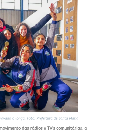
ravado o longa. Foto: Prefeitura de Santa Maria
movimento das rádios
e
TV’s comunitária
s, a