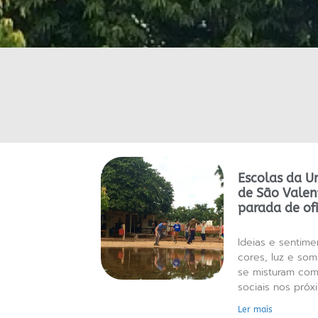
Escolas da U
de São Valen
parada de of
Ideias e sentime
cores, luz e somb
se misturam com
sociais nos pró
Ler mais