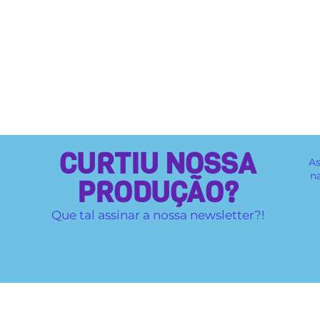
CURTIU NOSSA
As
n
PRODUÇÃO?
Que tal assinar a nossa newsletter?!