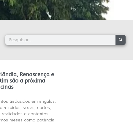
rlândia, Renascença e
tim são a próxima
icinas
ntos traduzidos em ângulos,
ra, ruídos, vozes, cortes,
 realidades e contextos
ximos meses como potência