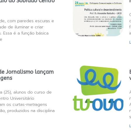
dio do Sobrado Centro
de, com paredes escuras e
ade de iluminar e criar
s. Essa é a função básica
de
de Jornalismo lançam
agens
ra (25), alunos do curso de
ntro Universitário
çam os curtas-metragens
ão, produzidos na disciplina