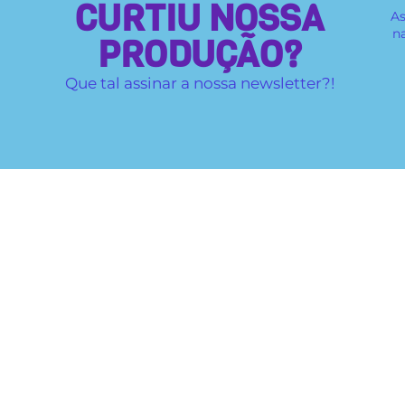
CURTIU NOSSA
As
n
PRODUÇÃO?
Que tal assinar a nossa newsletter?!
Mapa do site
Institucional
Quem somos
Histórico
Coordenação
Projetos
Contato