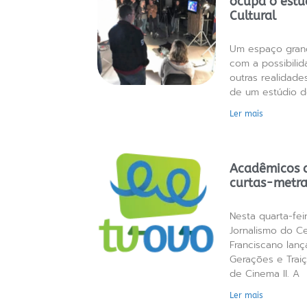
ocupa o estú
Cultural
Um espaço gran
com a possibilid
outras realidade
de um estúdio 
Ler mais
Acadêmicos 
curtas-metr
Nesta quarta-fei
Jornalismo do Ce
Franciscano lan
Gerações e Traiç
de Cinema II. A
Ler mais