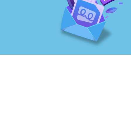
Contatos
Rua Ernesto Becker, 1685
Cep: 97010-140 – Santa Maria-RS – Brasil
+55 55 3026-3039
tvovo@tvovo.org