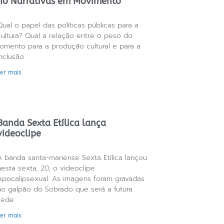
no Narrativas em Movimento
Qual o papel das políticas públicas para a
cultura? Qual a relação entre o peso do
fomento para a produção cultural e para a
inclusão
Ler mais
Banda Sexta Etílica lança
videoclipe
A banda santa-mariense Sexta Etílica lançou
nesta sexta, 20, o videoclipe
Apocalipsexual. As imagens foram gravadas
no galpão do Sobrado que será a futura
sede
Ler mais