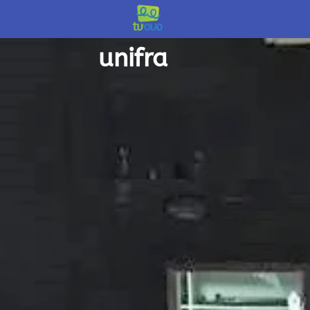
início /
unifra