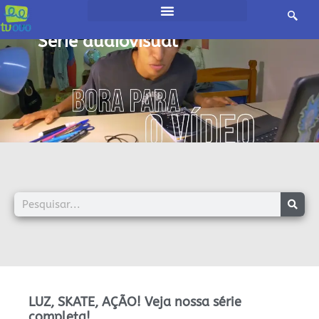
início /
Série audiovisual
LUZ, SKATE, AÇÃO! Veja nossa série
completa!