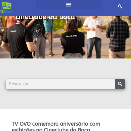
início /
cineclube da boca
TV OVO comemora aniversário com
exibições no Cineclube da Boca