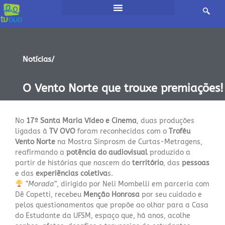
Notícias/
O Vento Norte que trouxe premiações!
No
17º Santa Maria Vídeo e Cinema
, duas produções
ligadas à
TV OVO
foram reconhecidas com o
Troféu
Vento Norte
na Mostra Sinprosm de Curtas-Metragens,
reafirmando a
potência do audiovisual
produzido a
partir de histórias que nascem do
território
, das
pessoas
e das
experiências coletiva
s.
“
Morada
”
, dirigido por Neli Mombelli em parceria com
Dê Copetti, recebeu
Menção Honrosa
por seu cuidado e
pelos questionamentos que propõe ao olhar para a Casa
do Estudante da UFSM, espaço que, há anos, acolhe