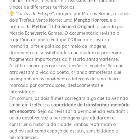
sonhos, afetos, desafios e travessias de estudantes
vindos de diferentes territórios.
“Cartas de Felippe”
, dirigido por Marcos Borba, recebeu
dois Troféus Vento Norte: uma
Menção Honrosa
e o
prêmio de
Melhor Trilha Sonora Original
, assinado por
Márcio Echeverria Gomes. O documentário revisita a
trajetória do poeta Felippe D’Oliveira e costura
memória, arte e política por meio de imagens,
documentos e sensibilidades que ajudam a preservar
fragmentos importantes da história santamariense.
A trilha sonora percorre as tensões e inquietações que
atravessam a vida do poeta, criando atmosferas que
acompanham os movimentos internos de uma figura
marcada por contradições, deslocamentos e
intensidade.
Em comum, os dois filmes carregam algo que talvez não
caiba em troféus: a
capacidade de transformar memória
em encontro
. Seja ao revisitar a permanência estudantil
ou ao devolver voz a personagens que ajudaram a
construir a história da cidade, ambos reafirmam o
audiovisual como espaço de escuta, sensibilidade e
permanência.