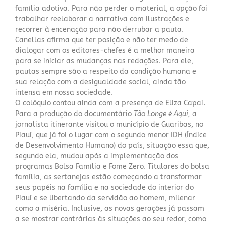
família adotiva. Para não perder o material, a opção foi
trabalhar reelaborar a narrativa com ilustrações e
recorrer à encenação para não derrubar a pauta.
Canellas afirma que ter posição e não ter medo de
dialogar com os editores-chefes é a melhor maneira
para se iniciar as mudanças nas redações. Para ele,
pautas sempre são a respeito da condição humana e
sua relação com a desigualdade social, ainda tão
intensa em nossa sociedade.
O colóquio contou ainda com a presença de Eliza Capai.
Para a produção do documentário
Tão Longe é Aqui,
a
jornalista itinerante visitou o município de Guaribas, no
Piauí, que já foi o lugar com o segundo menor IDH (Índice
de Desenvolvimento Humano) do país, situação essa que,
segundo ela, mudou após a implementação dos
programas Bolsa Família e Fome Zero. Titulares do bolsa
família, as sertanejas estão começando a transformar
seus papéis na família e na sociedade do interior do
Piauí e se libertando da servidão ao homem, milenar
como a miséria. Inclusive, as novas gerações já passam
a se mostrar contrárias às situações ao seu redor, como