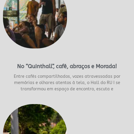
No “Quinthall”, café, abraços e Morada!
Entre cafés compartilhados, vozes atravessadas por
memórias e olhares atentos à tela, o Hall do RU I se
transformou em espaço de encontro, escuta e