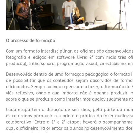
O processo de formação
Com um formato interdisciplinar, as oficinas são desenvolvid
fotografia e edição em software livre; 2° com mais três o
produção), trilha sonora, programação visual, cineclubismo, en
Desenvolvido dentro de uma formação pedagógica o formato in
de possibilitar que os conteúdos sejam absorvidos de forma
oficinandos. Sempre unindo o pensar e o fazer, a formação do
viés reflexivo, onde o que importa não é apenas produzir, m
sobre o que se produz e como interferimos audiovisualmente n
Cada etapa tem a duração de seis dias, pela parte da manh
estruturados para unir a teoria e a prática do fazer audiovi
colaborativa. Entre a 1° e 2° etapa, haverá o acompanhamen
qual o oficineiro irá orientar os alunos no desenvolvimento do