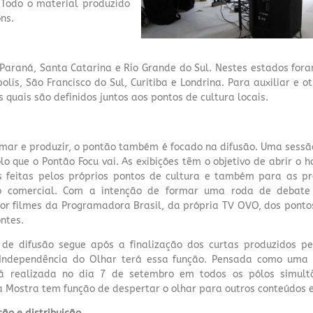
 Todo o material produzido
ns.
 Paraná, Santa Catarina e Rio Grande do Sul. Nestes estados for
olis, São Francisco do Sul, Curitiba e Londrina. Para auxiliar e 
s quais são definidos juntos aos pontos de cultura locais.
mar e produzir, o pontão também é focado na difusão. Uma sessão
o que o Pontão Focu vai. As exibições têm o objetivo de abrir o 
is feitas pelos próprios pontos de cultura e também para as p
ão comercial. Com a intenção de formar uma roda de debate d
r filmes da Programadora Brasil, da própria TV OVO, dos pontos 
ontes.
de difusão segue após a finalização dos curtas produzidos pe
Independência do Olhar terá essa função. Pensada como uma i
á realizada no dia 7 de setembro em todos os pólos simul
a Mostra tem função de despertar o olhar para outros conteúdos e