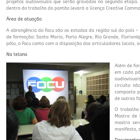
projetos audiovisuais que serão gravados na segunda etapa.
dentro do trabalho do pontão levará a licença Creative Commo
Área de atuação
A abrangência do Focu são os estados da região sul do país –
de formação: Santa Maria, Porto Alegre, Rio Grande, Florianóp
pólo, o Focu conta com a disposição dos articuladores locais, o
Na telona
Além de for
em cada pól
audiovisua
circuito n
composta po
de outras f
O trabalho 
Mostra de 
mostra ser
manifesto, 