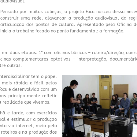
audiovisual.
Pensado por muitas cabeças, o projeto Focu nasceu dessa nece
construir uma rede, alavancar a produção audiovisual da regi
articulação dos pontos de cultura. Apresentado pela Oficina 
inicia o trabalho focado no ponto fundamental: a formação.
as em duas etapas: 1° com oficinas básicas – roteiro/direção, op
ficinas complementares optativas – interpretação, documentári
tre outras.
terdisciplinar tem o papel
 mais rápida e fácil pelos
 Focu é desenvolvida com um
as principalmente refletir
a realidade que vivemos.
ã e tarde, com exercícios
sual e estimular a produção
to via internet, meio pelo
s roteiros e na produção dos