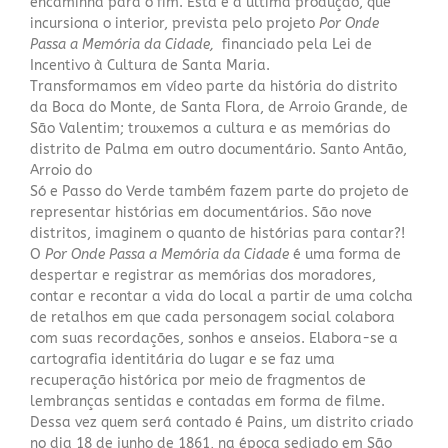
encaminha para o fim. Esta é a última produção, que
incursiona o interior, prevista pelo projeto
Por Onde
Passa a Memória da Cidade,
financiado pela Lei de
Incentivo à Cultura de Santa Maria.
Transformamos em vídeo parte da história do distrito
da Boca do Monte, de Santa Flora, de Arroio Grande, de
São Valentim; trouxemos a cultura e as memórias do
distrito de Palma em outro documentário. Santo Antão,
Arroio do
Só e Passo do Verde também fazem parte do projeto de
representar histórias em documentários. São nove
distritos, imaginem o quanto de histórias para contar?!
O
Por Onde Passa a Memória da Cidade
é uma forma de
despertar e registrar as memórias dos moradores,
contar e recontar a vida do local a partir de uma colcha
de retalhos em que cada personagem social colabora
com suas recordações, sonhos e anseios. Elabora-se a
cartografia identitária do lugar e se faz uma
recuperação histórica por meio de fragmentos de
lembranças sentidas e contadas em forma de filme.
Dessa vez quem será contado é Pains, um distrito criado
no dia 18 de junho de 1861, na época sediado em São