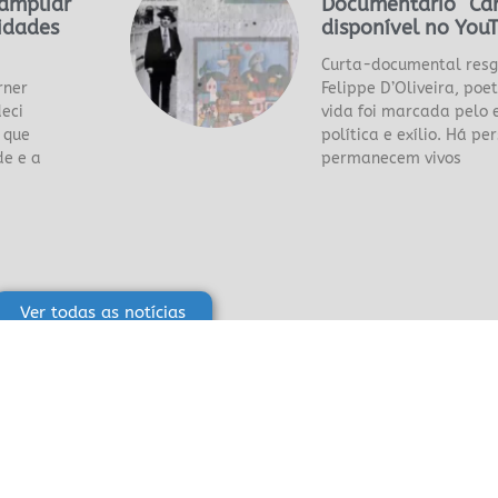
ampliar
Documentário “Car
vidades
disponível no You
Curta-documental resga
rner
Felippe D’Oliveira, po
eci
vida foi marcada pelo e
 que
política e exílio. Há p
de e a
permanecem vivos
Ver todas as notícias