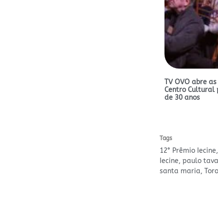
TV OVO abre as
Centro Cultural 
de 30 anos
Tags
12° Prêmio Iecine
Iecine
,
paulo tava
santa maria
,
Toro