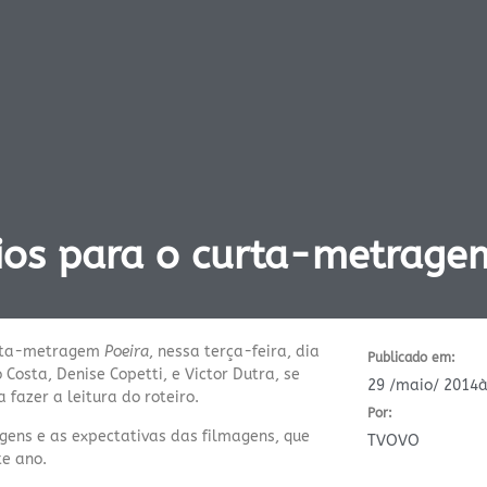
os para o curta-metragem
urta-metragem
Poeira
, nessa terça-feira, dia
Publicado em:
Costa, Denise Copetti, e Victor Dutra, se
29 /maio/ 2014
à
 fazer a leitura do roteiro.
Por:
gens e as expectativas das filmagens, que
TVOVO
te ano.