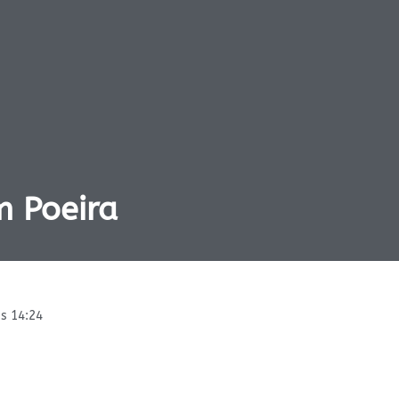
 Poeira
s
14:24