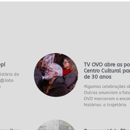
op!
TV OVO abre as po
Centro Cultural par
istória da
de 30 anos
p @João
o
Algumas celebrações o
Outras anunciam o futu
OVO marcaram o encont
histórias: a trajetória