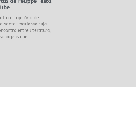
tas de Felippe” está
Tube
ta a trajetória de
eta santa-mariense cuja
ncontro entre literatura,
ersonagens que