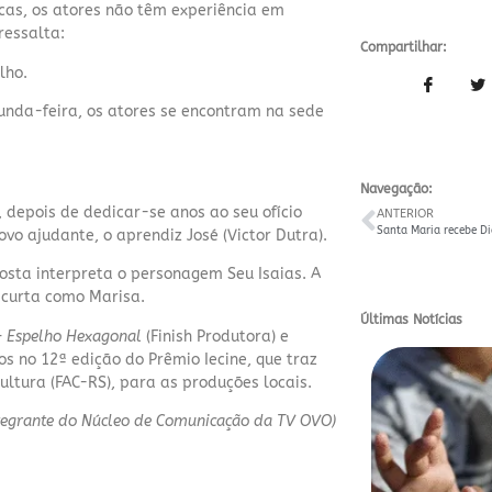
cas, os atores não têm experiência em
ressalta:
Compartilhar:
lho.
gunda-feira, os atores se encontram na sede
Navegação:
, depois de dedicar-se anos ao seu ofício
ANTERIOR
ovo ajudante, o aprendiz José (Victor Dutra).
osta interpreta o personagem Seu Isaias. A
 curta como Marisa.
Últimas Notícias
–
Espelho Hexagonal
(Finish Produtora) e
s no 12ª edição do Prêmio Iecine, que traz
ultura (FAC-RS), para as produções locais.
integrante do Núcleo de Comunicação da TV OVO)