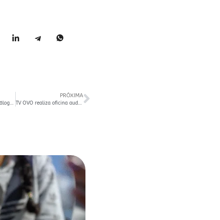
PRÓXIMA
Santa Maria recebe Diálogos Culturais neste sábado
TV OVO realiza oficina audiovisual para professores do município