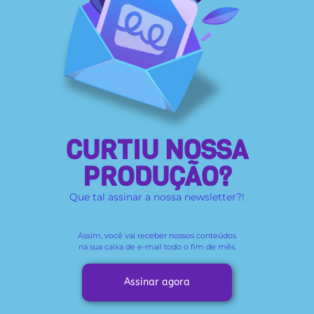
CURTIU NOSSA
PRODUÇÃO?
Que tal assinar a nossa newsletter?!
Assim, você vai receber
nossos conteúdos
na sua caixa de e-mail todo o fim de mês.
Assinar agora